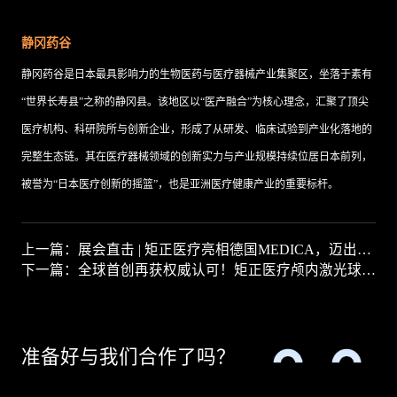
静冈药谷
静冈药谷是日本最具影响力的生物医药与医疗器械产业集聚区，坐落于素有
“世界长寿县”之称的静冈县。该地区以“医产融合”为核心理念，汇聚了顶尖
医疗机构、科研院所与创新企业，形成了从研发、临床试验到产业化落地的
完整生态链。其在医疗器械领域的创新实力与产业规模持续位居日本前列，
被誉为“日本医疗创新的摇篮”，也是亚洲医疗健康产业的重要标杆。
上一篇：展会直击 | 矩正医疗亮相德国MEDICA，迈出全球拓展第一步
下一篇：全球首创再获权威认可！矩正医疗颅内激光球囊导管项目斩获优胜奖，强势进军全国总决赛
准备好与我们合作了吗？